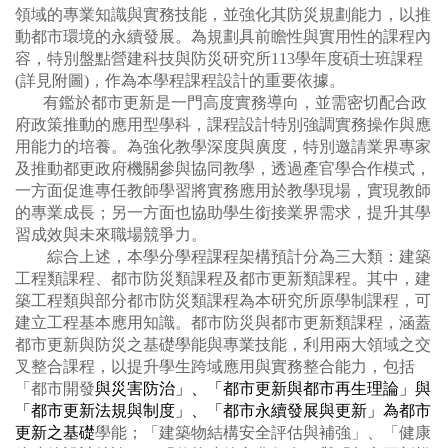
領域的專業知識與實務技能，並強化其防災規劃能力，以推
動都市環境的永續發展。為規劃具前瞻性與實用性的課程內
容，特別盤點營建科技與防災研究所113學年度碩士班課程
(詳見附圖)，作為本學程課程設計的重要依據。
有鑑於都市更新是一門高度實務導向，並需密切配合政
府政策推動的應用型學科，課程設計特別強調實務操作與應
用能力的培養。為強化教學深度與廣度，特別邀請業界專家
及推動都更政府機關參與協同教學，透過產官學合作模式，
一方面促進專任教師學習將實務應用於教學現場，實現教師
的專業成長；另一方面也協助學生銜接業界需求，提升其學
習成效與未來職場競爭力。
綜合上述，本學分學程課程架構預計分為三大類：建築
工程類課程、都市防災類課程及都市更新類課程。其中，建
築工程類與部分都市防災類課程為本研究所原學制課程，可
建立工程基本應用知識。都市防災與都市更新類課程，涵蓋
都市更新與防災之基礎學能與專業技能，利用兩大領域之交
叉整合課程，以提升學生跨域應用與實務整合能力，包括
「都市開發
與災害防治」、「都市更新與都市再生理論」與
「都市更新法規與制度」、「都市永續發展與更新」為都市
更新之基礎
學能；「建築物結構安全評估與補強」、「健康