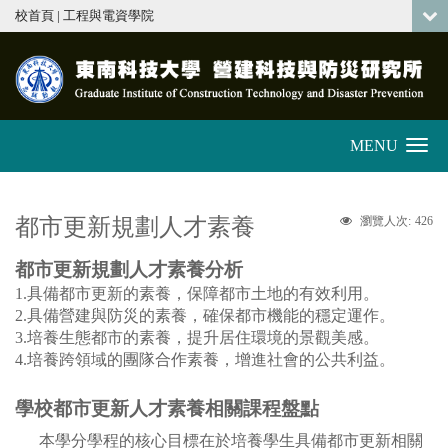
:::
校首頁
|
工程與電資學院
MENU
Toggle
navigation
都市更新規劃人才素養
426
瀏覽人次:
都市更新規劃人才素養分析
1.
具備都市更新的素養，保障都市土地的有效利用。
2.具備營建與防災的素養，確保都市機能的穩定運作。
3.
培養生態都市的素養，提升居住環境的景觀美感。
4.培養跨領域的團隊合作素養，增進社會的公共利益。
學校都市更新人才素養相關課程盤點
本學分學程的核心目標在於培養學生具備都市更新相關