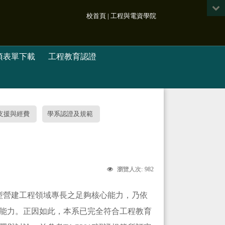
:::
校首頁
|
工程與電資學院
項表單下載
工程教育認證
支援與經費
學系認證及規範
982
瀏覽人次:
型營建工程領域專長之足夠核心能力，乃依
能力。正因如此，本系已完全符合工程教育