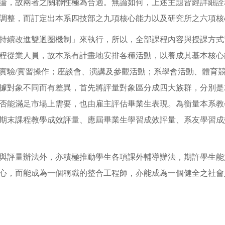
論，故兩者之關聯性極為合適。無論如何，上述主題皆經詳細詮釋與
調整，而訂定出本系四技部之九項核心能力以及研究所之六項核心
持續改進雙迴圈機制」來執行，所以，全部課程內容與授課方式
程從業人員，故本系有計畫地安排各種活動，以養成其基本核心
實驗/實習操作；座談會、演講及參觀活動；系學會活動、體育
據對象不同而有差異，首先將評量對象區分成四大族群，分別是
否能滿足市場上需要，也由雇主評估畢業生表現。為衡量本系教
期末課程教學成效評量、應屆畢業生學習成效評量、系友學習成
與評量辦法外，亦積極推動學生各項課外輔導辦法，期許學生能
心，而能成為一個稱職的整合工程師，亦能成為一個健全之社會人，