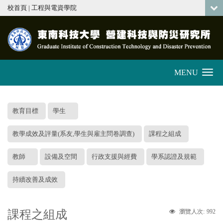
:::
校首頁
|
工程與電資學院
MENU
Toggle
navigation
:::
教育目標
學生
教學成效及評量(系友,學生與雇主問卷調查)
課程之組成
教師
設備及空間
行政支援與經費
學系認證及規範
持續改善及成效
課程之組成
992
瀏覽人次: