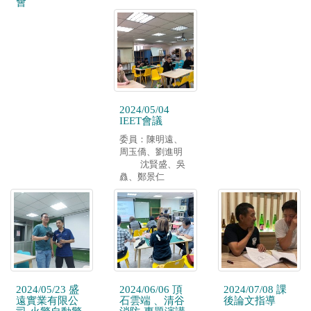
會
2024/05/04
IEET會議
委員：陳明遠、
周玉僑、劉進明
沈賢盛、吳
灥、鄭景仁
2024/05/23 盛
2024/06/06 頂
2024/07/08 課
遠實業有限公
石雲端 、清谷
後論文指導