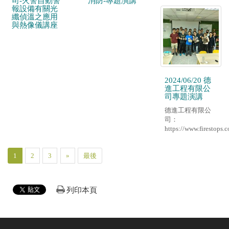
司-火警自動警
消防-專題演講
報設備有關光
纖偵溫之應用
與熱像儀講座
2024/06/20 德
進工程有限公
司專題演講
德進工程有限公
司：
https://www.firestops.
1
2
3
»
最後
列印本頁